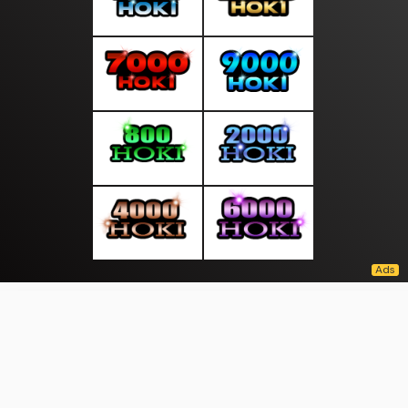
About Us
·
Contact Us
·
Terms & Conditions
·
© kabartops.com 2026. All rights are reserved