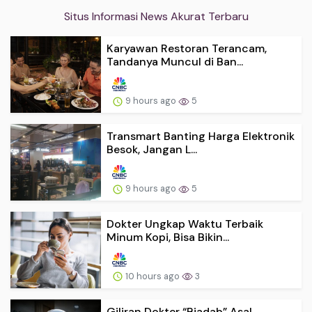
Situs Informasi News Akurat Terbaru
Karyawan Restoran Terancam,
Tandanya Muncul di Ban...
9 hours ago
5
Transmart Banting Harga Elektronik
Besok, Jangan L...
9 hours ago
5
Dokter Ungkap Waktu Terbaik
Minum Kopi, Bisa Bikin...
10 hours ago
3
Giliran Dokter “Biadab” Asal