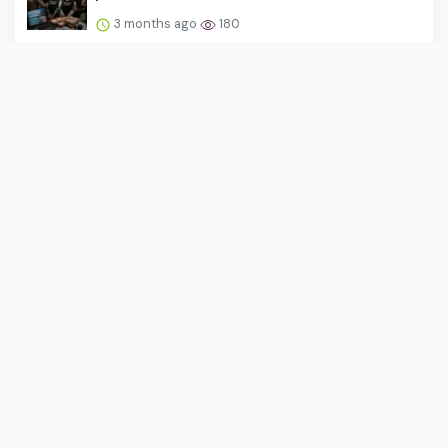
3 months ago
180
Heboh Militer AS Minta Akses Wilayah
Udara RI, Ini Kata Guru...
3 months ago
178