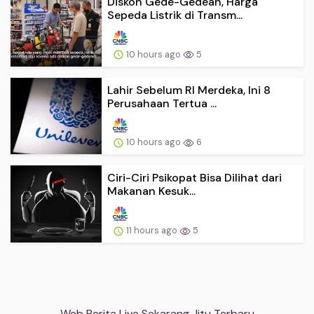
Diskon Gede-Gedean, Harga
Sepeda Listrik di Transm...
10 hours ago
5
Lahir Sebelum RI Merdeka, Ini 8
Perusahaan Tertua ...
10 hours ago
6
Ciri-Ciri Psikopat Bisa Dilihat dari
Makanan Kesuk...
11 hours ago
5
Web Berita Live Sekarang Jitu Terbaru