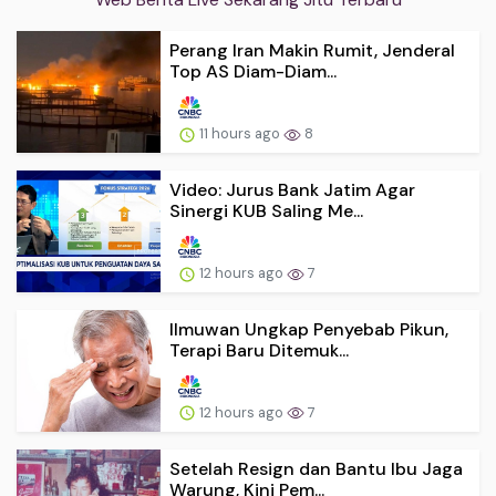
Perang Iran Makin Rumit, Jenderal
Top AS Diam-Diam...
11 hours ago
8
Video: Jurus Bank Jatim Agar
Sinergi KUB Saling Me...
12 hours ago
7
Ilmuwan Ungkap Penyebab Pikun,
Terapi Baru Ditemuk...
12 hours ago
7
Setelah Resign dan Bantu Ibu Jaga
Warung, Kini Pem...