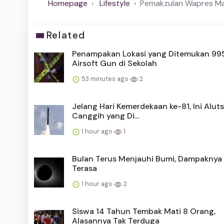
Homepage
Lifestyle
Pemakzulan Wapres Mak
Related
Penampakan Lokasi yang Ditemukan 99
Airsoft Gun di Sekolah
53 minutes ago
2
Jelang Hari Kemerdekaan ke-81, Ini Aluts
Canggih yang Di...
1 hour ago
1
Bulan Terus Menjauhi Bumi, Dampaknya 
Terasa
1 hour ago
2
Siswa 14 Tahun Tembak Mati 8 Orang,
Alasannya Tak Terduga