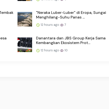
n Tembak
"Neraka Luber-Luber" di Eropa, Sungai
Menghilang-Suhu Panas ...
12 hours ago
7
Desa
Danantara dan JBS Group Kerja Sama
Kembangkan Ekosistem Prot...
12 hours ago
10