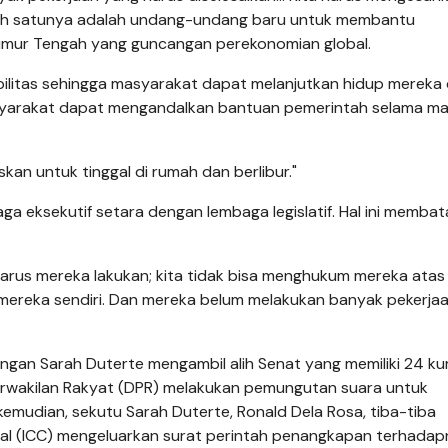
ah satunya adalah undang-undang baru untuk membantu
imur Tengah yang guncangan perekonomian global.
ilitas sehingga masyarakat dapat melanjutkan hidup mereka
yarakat dapat mengandalkan bantuan pemerintah selama m
uskan untuk tinggal di rumah dan berlibur."
ga eksekutif setara dengan lembaga legislatif. Hal ini membat
harus mereka lakukan; kita tidak bisa menghukum mereka atas
 mereka sendiri. Dan mereka belum melakukan banyak pekerja
ngan Sarah Duterte mengambil alih Senat yang memiliki 24 kur
rwakilan Rakyat (DPR) melakukan pemungutan suara untuk
kemudian, sekutu Sarah Duterte, Ronald Dela Rosa, tiba-tiba
onal (ICC) mengeluarkan surat perintah penangkapan terhadap