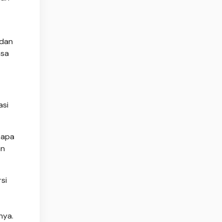
 dan
asa
asi
 apa
an
si
nya.