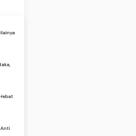
ilainya
taka,
 Hebat
 Anti