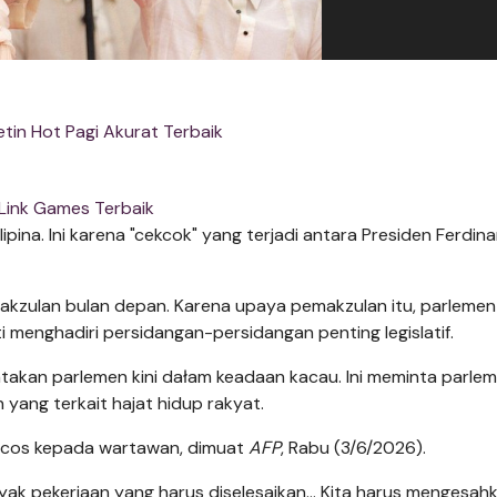
etin Hot Pagi Akurat Terbaik
Link Games Terbaik
lipina. Ini karena "cekcok" yang terjadi antara Presiden Ferdin
akzulan bulan depan. Karena upaya pemakzulan itu, parlemen
 menghadiri persidangan-persidangan penting legislatif.
kan parlemen kini dałam keadaan kacau. Ini meminta parle
 yang terkait hajat hidup rakyat.
Marcos kepada wartawan, dimuat
AFP
, Rabu (3/6/2026).
nyak pekerjaan yang harus diselesaikan... Kita harus mengesah