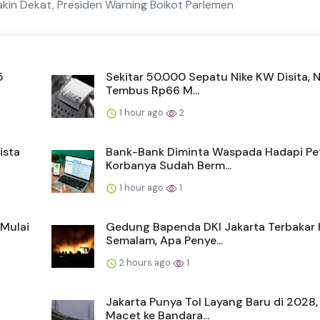
in Dekat, Presiden Warning Boikot Parlemen
5
Sekitar 50.000 Sepatu Nike KW Disita, N
Tembus Rp66 M...
1 hour ago
2
ista
Bank-Bank Diminta Waspada Hadapi Pe
Korbanya Sudah Berm...
1 hour ago
1
Mulai
Gedung Bapenda DKI Jakarta Terbakar
Semalam, Apa Penye...
2 hours ago
1
Jakarta Punya Tol Layang Baru di 2028,
Macet ke Bandara...