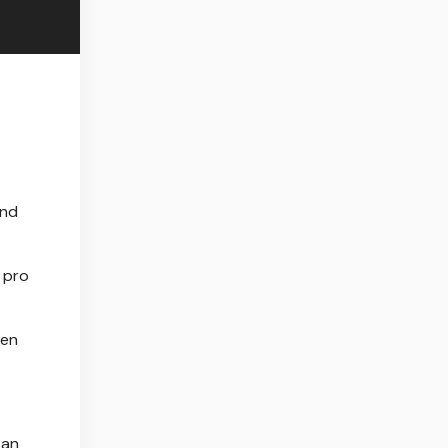
and
 pro
men
kan