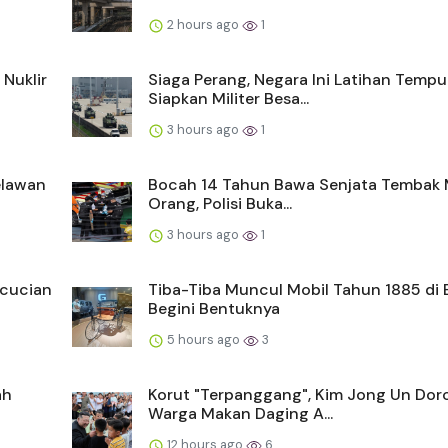
2 hours ago
1
 Nuklir
Siaga Perang, Negara Ini Latihan Tempu
Siapkan Militer Besa...
3 hours ago
1
elawan
Bocah 14 Tahun Bawa Senjata Tembak 
Orang, Polisi Buka...
3 hours ago
1
ncucian
Tiba-Tiba Muncul Mobil Tahun 1885 di 
Begini Bentuknya
5 hours ago
3
ah
Korut "Terpanggang", Kim Jong Un Dor
Warga Makan Daging A...
12 hours ago
6