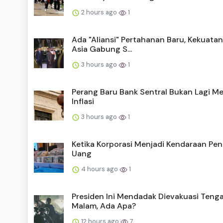
2 hours ago
1
Ada "Aliansi" Pertahanan Baru, Kekuatan
Asia Gabung S...
3 hours ago
1
Perang Baru Bank Sentral Bukan Lagi M
Inflasi
3 hours ago
1
Ketika Korporasi Menjadi Kendaraan Pe
Uang
4 hours ago
1
Presiden Ini Mendadak Dievakuasi Teng
Malam, Ada Apa?
12 hours ago
7