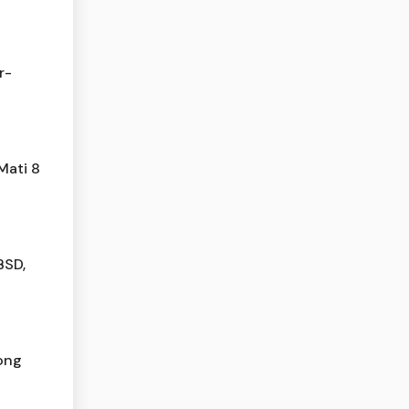
r-
Mati 8
BSD,
ong