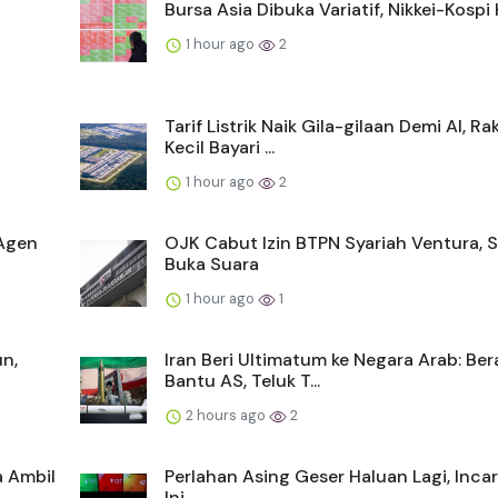
Bursa Asia Dibuka Variatif, Nikkei-Kospi 
1 hour ago
2
Tarif Listrik Naik Gila-gilaan Demi AI, Ra
Kecil Bayari ...
1 hour ago
2
 Agen
OJK Cabut Izin BTPN Syariah Ventura,
Buka Suara
1 hour ago
1
n,
Iran Beri Ultimatum ke Negara Arab: Ber
Bantu AS, Teluk T...
2 hours ago
2
a Ambil
Perlahan Asing Geser Haluan Lagi, Inc
Ini