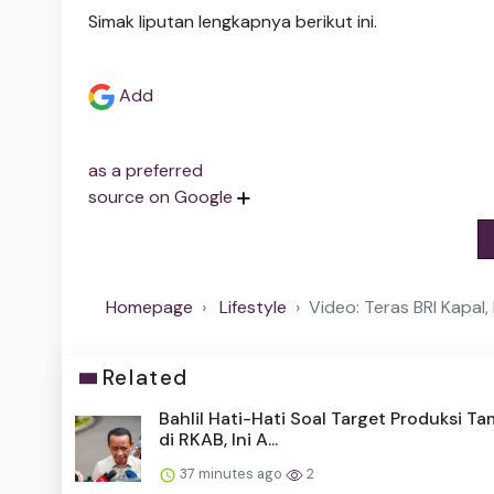
Simak liputan lengkapnya berikut ini.
Add
as a preferred
source on Google
Homepage
Lifestyle
Video: Teras BRI Kapa
Related
Bahlil Hati-Hati Soal Target Produksi T
di RKAB, Ini A...
37 minutes ago
2