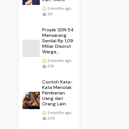
3 months ago
321
Proyek SDN 54
Mensarang
Senilai Rp 1,09
Miliar Disorot
Warga...
3 months ago
276
Contoh Kata-
Kata Menolak
Pemberian
Uang dari
Orang Lain
3 months ago
244