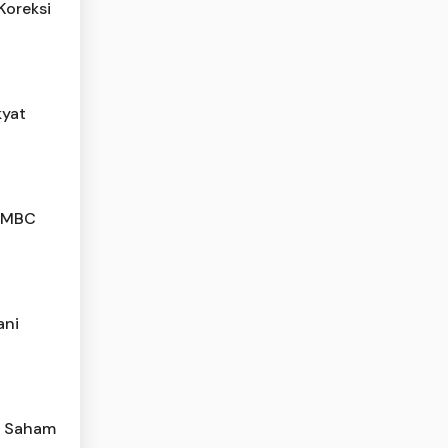
Koreksi
kyat
 SMBC
ani
ar Saham