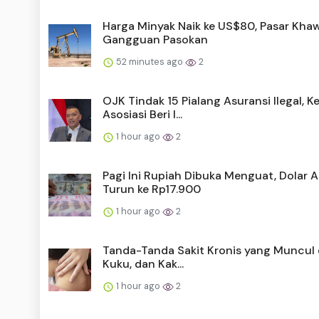
Harga Minyak Naik ke US$80, Pasar Khaw
Gangguan Pasokan
52 minutes ago
2
OJK Tindak 15 Pialang Asuransi Ilegal, K
Asosiasi Beri I...
1 hour ago
2
Pagi Ini Rupiah Dibuka Menguat, Dolar 
Turun ke Rp17.900
1 hour ago
2
Tanda-Tanda Sakit Kronis yang Muncul d
Kuku, dan Kak...
1 hour ago
2