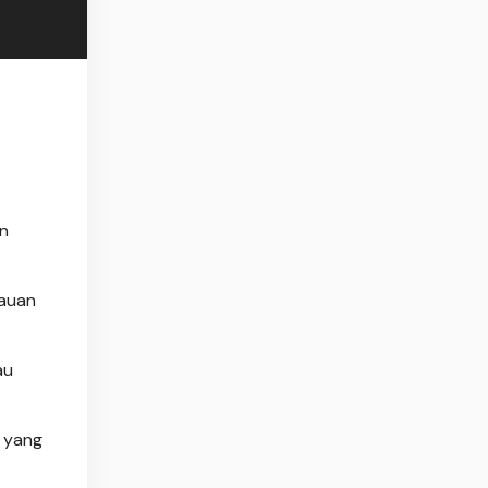
an
lauan
au
, yang