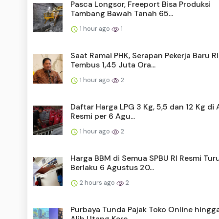
Pasca Longsor, Freeport Bisa Produksi
Tambang Bawah Tanah 65...
1 hour ago
1
Saat Ramai PHK, Serapan Pekerja Baru RI
Tembus 1,45 Juta Ora...
1 hour ago
2
Daftar Harga LPG 3 Kg, 5,5 dan 12 Kg di
Resmi per 6 Agu...
1 hour ago
2
Harga BBM di Semua SPBU RI Resmi Turu
Berlaku 6 Agustus 20...
2 hours ago
2
Purbaya Tunda Pajak Toko Online hingg
Alih Utang Kere...