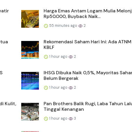
atir
Harga Emas Antam Logam Mulia Melonj
Rp50.000, Buyback Naik...
55 minutes ago
2
etua
Rekomendasi Saham Hari Ini: Ada ATNM
KBLF
1 hour ago
2
AS
IHSG Dibuka Naik 0,5%, Mayoritas Sah
Belum Bergerak
1 hour ago
2
i Kulit,
Pan Brothers Balik Rugi, Laba Tahun Lal
Tinggal Kenangan
1 hour ago
3