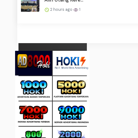
2 hours ago
1