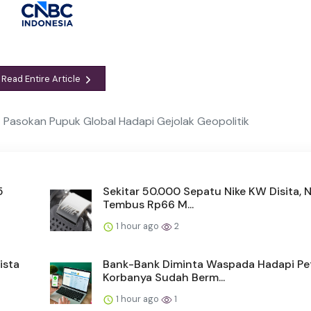
Read Entire Article
t Pasokan Pupuk Global Hadapi Gejolak Geopolitik
5
Sekitar 50.000 Sepatu Nike KW Disita, N
Tembus Rp66 M...
1 hour ago
2
ista
Bank-Bank Diminta Waspada Hadapi Pe
Korbanya Sudah Berm...
1 hour ago
1