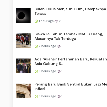
Bulan Terus Menjauhi Bumi, Dampaknya 
Terasa
1 hour ago
2
Siswa 14 Tahun Tembak Mati 8 Orang,
Alasannya Tak Terduga
2 hours ago
1
Ada "Aliansi" Pertahanan Baru, Kekuatan
Asia Gabung S...
3 hours ago
1
Perang Baru Bank Sentral Bukan Lagi M
Inflasi
3 hours ago
1