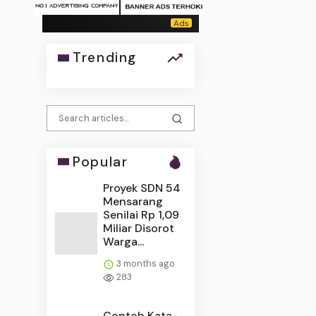
Trending
Popular
Proyek SDN 54
Mensarang
Senilai Rp 1,09
Miliar Disorot
Warga...
3 months ago
283
Contoh Kata-