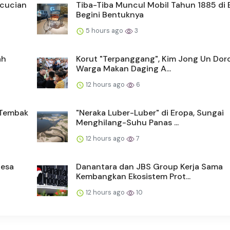
ncucian
Tiba-Tiba Muncul Mobil Tahun 1885 di 
Begini Bentuknya
5 hours ago
3
ah
Korut "Terpanggang", Kim Jong Un Dor
Warga Makan Daging A...
12 hours ago
6
n Tembak
"Neraka Luber-Luber" di Eropa, Sungai
Menghilang-Suhu Panas ...
12 hours ago
7
Desa
Danantara dan JBS Group Kerja Sama
Kembangkan Ekosistem Prot...
12 hours ago
10