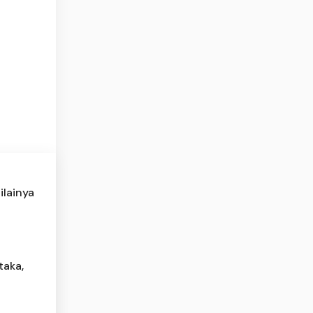
ilainya
taka,