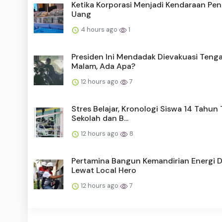
Ketika Korporasi Menjadi Kendaraan Pe
Uang
4 hours ago
1
Presiden Ini Mendadak Dievakuasi Teng
Malam, Ada Apa?
12 hours ago
7
Stres Belajar, Kronologi Siswa 14 Tahu
Sekolah dan B...
12 hours ago
8
Pertamina Bangun Kemandirian Energi 
Lewat Local Hero
12 hours ago
7