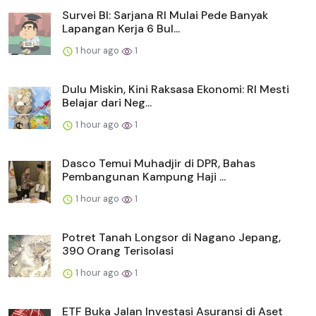
Survei BI: Sarjana RI Mulai Pede Banyak
Lapangan Kerja 6 Bul...
1 hour ago
1
Dulu Miskin, Kini Raksasa Ekonomi: RI Mesti
Belajar dari Neg...
1 hour ago
1
Dasco Temui Muhadjir di DPR, Bahas
Pembangunan Kampung Haji ...
1 hour ago
1
Potret Tanah Longsor di Nagano Jepang,
390 Orang Terisolasi
1 hour ago
1
ETF Buka Jalan Investasi Asuransi di Aset