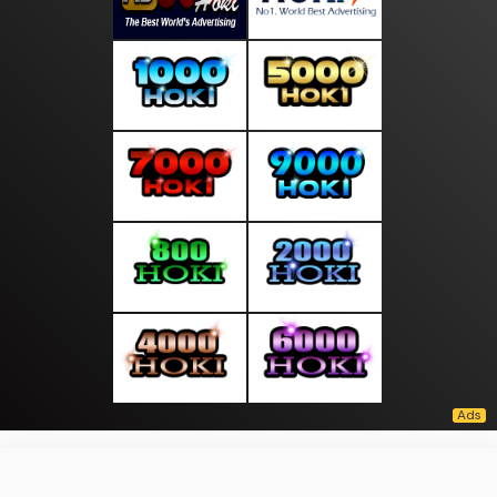
About Us
·
Contact Us
·
Terms & Conditions
·