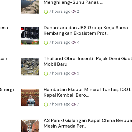
Menghilang-Suhu Panas ...
7 hours ago
2
Desa
Danantara dan JBS Group Kerja Sama
Kembangkan Ekosistem Prot...
7 hours ago
4
san
Thailand Obral Insentif Pajak Demi Gaet
Mobil Baru
7 hours ago
5
Sinergi
Hambatan Ekspor Mineral Tuntas, 100 L
Kapal Kembali Bero...
7 hours ago
7
AS Panik! Galangan Kapal China Beruba
Mesin Armada Per...