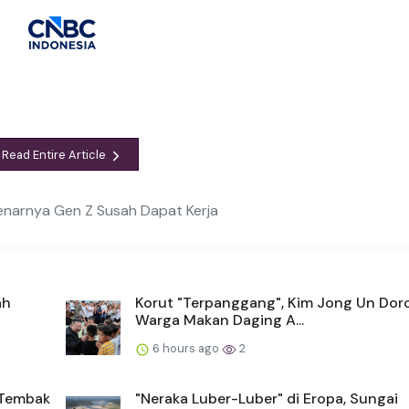
Read Entire Article
narnya Gen Z Susah Dapat Kerja
ah
Korut "Terpanggang", Kim Jong Un Dor
Warga Makan Daging A...
6 hours ago
2
n Tembak
"Neraka Luber-Luber" di Eropa, Sungai