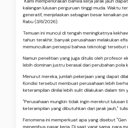
"Kami memperkirakan bahwa kerja jarak jauh dapa
kalangan lulusan perguruan tinggi muda. Waktu terj
generatif, menjelaskan sebagian besar kenaikan pen
Rabu (3/6/2026).
Temuan ini muncul di tengah meningkatnya kekha
tahun terakhir, banyak perusahaan melakukan efis
memunculkan persepsi bahwa teknologi tersebut 
Namun penelitian yang juga ditulis oleh profeso
lebih dominan justru berasal dari perubahan pola k
Menurut mereka, jumlah pekerjaan yang dapat dilak
Kondisi tersebut membuat perusahaan lebih berhat
keterampilan dinilai lebih sulit dilakukan dalam tim
"Perusahaan mungkin tidak ingin merekrut lulusan 
keterampilan yang dibutuhkan dari jarak jauh," tulis
Fenomena ini memperkuat apa yang disebut "Gen Z 
menembus pasar kerja. Di saat yang sama, para m