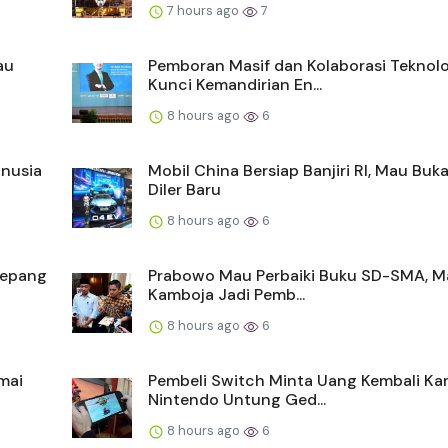
7 hours ago
7
au
Pemboran Masif dan Kolaborasi Teknolo
Kunci Kemandirian En...
8 hours ago
6
anusia
Mobil China Bersiap Banjiri RI, Mau Buk
Diler Baru
8 hours ago
6
Jepang
Prabowo Mau Perbaiki Buku SD-SMA, Ma
Kamboja Jadi Pemb...
8 hours ago
6
mai
Pembeli Switch Minta Uang Kembali Ka
Nintendo Untung Ged...
8 hours ago
6