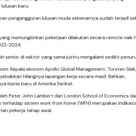
lulusan baru.
ikan pengangguran lulusan muda sebenarnya sudah terjadi s
ang memungkinkan pekerjaan dilakukan secara remote naik h
022-2024.
ih senior di sektor yang sama justru mengalami sedikit penur
nom. Kepala ekonom Apollo Global Management, Torsten Sløk,
yebabkan hilangnya lapangan kerja secara masif. Bahkan,
a bisnis baru di Amerika Serikat.
n oleh Peter John Lambert dari London School of Economics d
 terhadap sistem work from home (WFH) merupakan indikato
tan pekerja tahap awal.