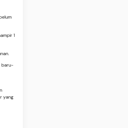
ebelum
ampir 1
unan.
 baru-
an
r yang