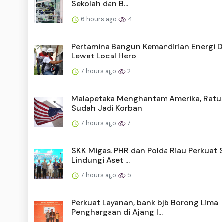
Sekolah dan B...
6 hours ago
4
Pertamina Bangun Kemandirian Energi 
Lewat Local Hero
7 hours ago
2
Malapetaka Menghantam Amerika, Ratu
Sudah Jadi Korban
7 hours ago
7
SKK Migas, PHR dan Polda Riau Perkuat 
Lindungi Aset ...
7 hours ago
5
Perkuat Layanan, bank bjb Borong Lima
Penghargaan di Ajang I...