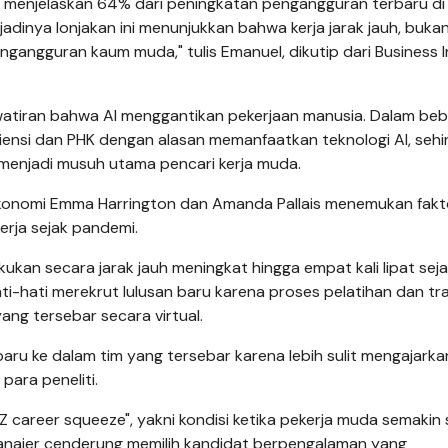
t menjelaskan 64% dari peningkatan pengangguran terbaru di
adinya lonjakan ini menunjukkan bahwa kerja jarak jauh, bukan
gangguran kaum muda," tulis Emanuel, dikutip dari Business I
watiran bahwa AI menggantikan pekerjaan manusia. Dalam be
iensi dan PHK dengan alasan memanfaatkan teknologi AI, seh
menjadi musuh utama pencari kerja muda.
r ekonomi Emma Harrington dan Amanda Pallais menemukan fak
erja sejak pandemi.
ukan secara jarak jauh meningkat hingga empat kali lipat sej
i-hati merekrut lulusan baru karena proses pelatihan dan tr
 yang tersebar secara virtual.
baru ke dalam tim yang tersebar karena lebih sulit mengajarka
 para peneliti.
career squeeze", yakni kondisi ketika pekerja muda semakin s
anajer cenderung memilih kandidat berpengalaman yang