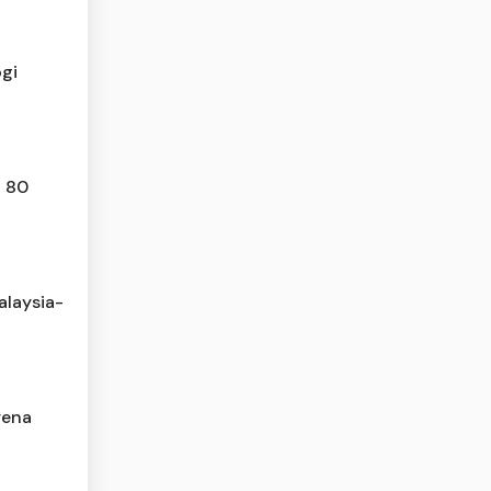
gi
a 80
laysia-
rena