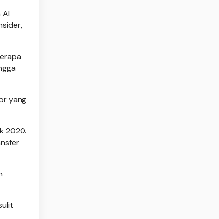
 AI
nsider,
berapa
ingga
tor yang
ak 2020.
ansfer
n
ulit