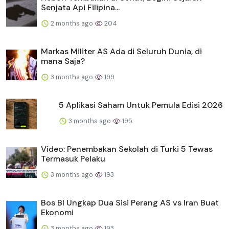
Senjata Api Filipina...
2 months ago
204
Markas Militer AS Ada di Seluruh Dunia, di
mana Saja?
3 months ago
199
5 Aplikasi Saham Untuk Pemula Edisi 2026
3 months ago
195
Video: Penembakan Sekolah di Turki 5 Tewas
Termasuk Pelaku
3 months ago
193
Bos BI Ungkap Dua Sisi Perang AS vs Iran Buat
Ekonomi
3 months ago
193