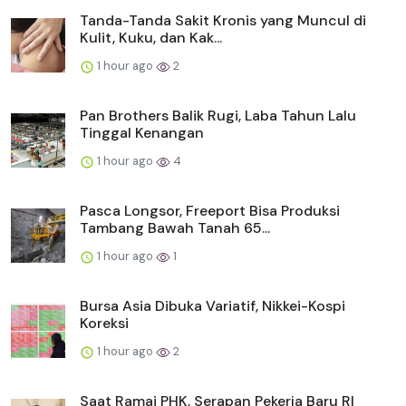
Tanda-Tanda Sakit Kronis yang Muncul di
Kulit, Kuku, dan Kak...
1 hour ago
2
Pan Brothers Balik Rugi, Laba Tahun Lalu
Tinggal Kenangan
1 hour ago
4
Pasca Longsor, Freeport Bisa Produksi
Tambang Bawah Tanah 65...
1 hour ago
1
Bursa Asia Dibuka Variatif, Nikkei-Kospi
Koreksi
1 hour ago
2
Saat Ramai PHK, Serapan Pekerja Baru RI