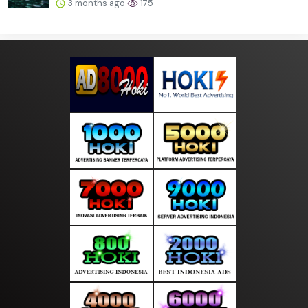
3 months ago
175