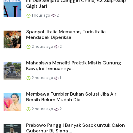
Ini Dia! Senjata Canggih China, AS Siap-Siap
Gigit Jari
1 hour ago
2
Spanyol-Italia Memanas, Turis Italia
Mendadak Diperiksa
2 hours ago
2
Mahasiswa Meneliti Praktik Mistis Gunung
Kawi, Ini Temuannya...
2 hours ago
1
Membawa Tumbler Bukan Solusi Jika Air
Bersih Belum Mudah Dia...
2 hours ago
2
Prabowo Panggil Banyak Sosok untuk Calon
Gubernur BI, Siapa ...