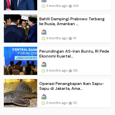
3 months ago
109
Bahlil Dampingi Prabowo Terbang
ke Rusia, Amankan ...
3 months ago
111
Perundingan AS-Iran Buntu, RI Pede
Ekonomi Kuartal...
3 months ago
132
Operasi Penangkapan Ikan Sapu-
Sapu di Jakarta, Ama...
3 months ago
112