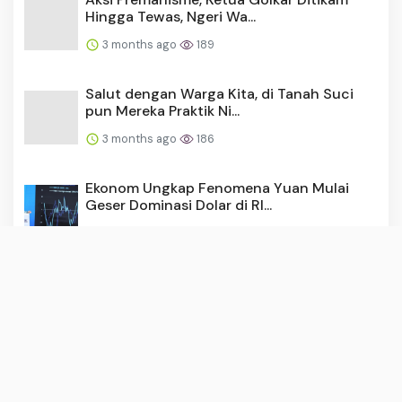
Hingga Tewas, Ngeri Wa...
3 months ago
189
Salut dengan Warga Kita, di Tanah Suci
pun Mereka Praktik Ni...
3 months ago
186
Ekonom Ungkap Fenomena Yuan Mulai
Geser Dominasi Dolar di RI...
3 months ago
185
Heboh Militer AS Minta Akses Wilayah
Udara RI, Ini Kata Guru...
3 months ago
182
Saat Mahasiswa Disadarkan oleh Bank
Indonesia