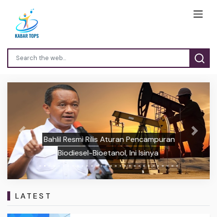
Previous
Next
Bahlil Resmi Rilis Aturan Pencampuran
Biodiesel-Bioetanol, Ini Isinya
LATEST