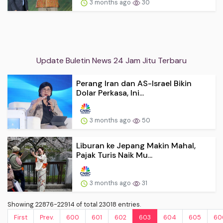
3 months ago
30
Update Buletin News 24 Jam Jitu Terbaru
Perang Iran dan AS-Israel Bikin
Dolar Perkasa, Ini...
3 months ago
50
Liburan ke Jepang Makin Mahal,
Pajak Turis Naik Mu...
3 months ago
31
Showing 22876-22914 of total 23018 entries.
First
Prev.
600
601
602
603
604
605
60