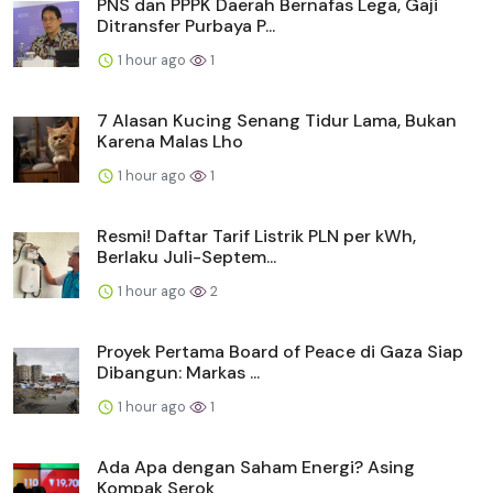
PNS dan PPPK Daerah Bernafas Lega, Gaji
Ditransfer Purbaya P...
1 hour ago
1
7 Alasan Kucing Senang Tidur Lama, Bukan
Karena Malas Lho
1 hour ago
1
Resmi! Daftar Tarif Listrik PLN per kWh,
Berlaku Juli-Septem...
1 hour ago
2
Proyek Pertama Board of Peace di Gaza Siap
Dibangun: Markas ...
1 hour ago
1
Ada Apa dengan Saham Energi? Asing
Kompak Serok